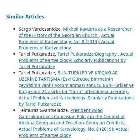
Similar Articles
Sergo Vardosanidze,
Mikheil Kavtaria as a Researcher
of the History of the Georgian Church
,
Actual
Problems of Kartvelology: No. 8 (2019): Actual
Problems of Kartvelology
Tariel Putkaradze,
Tariel Putkaradze Biography
,
Actual
Problems of Kartvelology: Scholarly Publications by
Tariel Putkaradze
Tariel Putkaradze,
BUN-TÜRKLER VE KIPÇAKLAR
ÜZERİNE TARTIŞMA (Eski Gürcüce bir metnin
çevirisinin yanlış yorumlanması sonucu Bun-Türkler ve
Kıpçaklara 24 asırlık bir “tarih” atfedilmesi üzerine)
,
Actual Problems of Kartvelology: Scholarly Publications
by Tariel Putkaradze
Teimuraz Gvantseladze,
President Zviad
Gamsakhurdia’s Caucasian Policy in the Context of
Abkhaz-Georgian and Ossetian-Georgian Conflicts
,
Actual Problems of Kartvelology: No. 8 (2019): Actual
Problems of Kartvelology