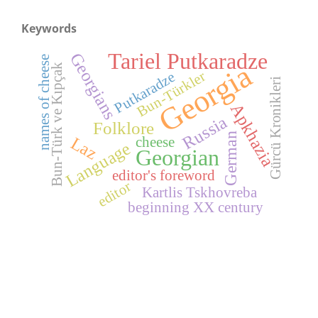
Keywords
Tariel Putkaradze
Georgians
names of cheese
Georgia
Bun-Türk ve Kıpçak
Bun-Türkler
Putkaradze
Gürcü Kronikleri
Apkhazia
Russia
Folklore
German
Laz
cheese
Language
Georgian
editor's foreword
editor
Kartlis Tskhovreba
beginning XX century