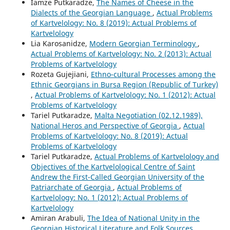
Iamze Putkaradze,
The Names of Cheese in the
Dialects of the Georgian Language
,
Actual Problems
of Kartvelology: No. 8 (2019): Actual Problems of
Kartvelology
Lia Karosanidze,
Modern Georgian Terminology
,
Actual Problems of Kartvelology: No. 2 (2013): Actual
Problems of Kartvelology
Rozeta Gujejiani,
Ethno-cultural Processes among the
Ethnic Georgians in Bursa Region (Republic of Turkey)
,
Actual Problems of Kartvelology: No. 1 (2012): Actual
Problems of Kartvelology
Tariel Putkaradze,
Malta Negotiation (02.12.1989),
National Heros and Perspective of Georgia
,
Actual
Problems of Kartvelology: No. 8 (2019): Actual
Problems of Kartvelology
Tariel Putkaradze,
Actual Problems of Kartvelology and
Objectives of the Kartvelological Centre of Saint
Andrew the First-Called Georgian University of the
Patriarchate of Georgia
,
Actual Problems of
Kartvelology: No. 1 (2012): Actual Problems of
Kartvelology
Amiran Arabuli,
The Idea of National Unity in the
Georgian Historical Literature and Folk Sources
,